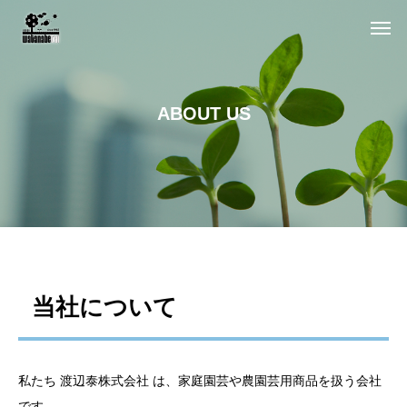
A
B
O
U
T
U
S
当社について
私たち 渡辺泰株式会社 は、家庭園芸や農園芸用商品を扱う会社
です。