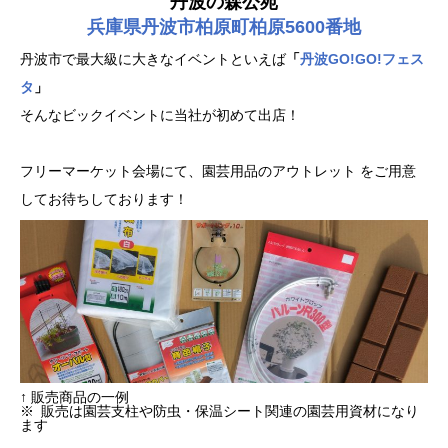
丹波の森公苑
兵庫県丹波市柏原町柏原5600番地
丹波市で最大級に大きなイベントといえば
「
丹波GO!GO!フェス
タ
」
そんなビックイベントに当社が初めて出店！
フリーマーケット会場にて、園芸用品のアウトレット をご用意
してお待ちしております！
↑
販売商品の一例
※ 販売は園芸支柱や防虫・保温シート関連の園芸用資材になり
ます