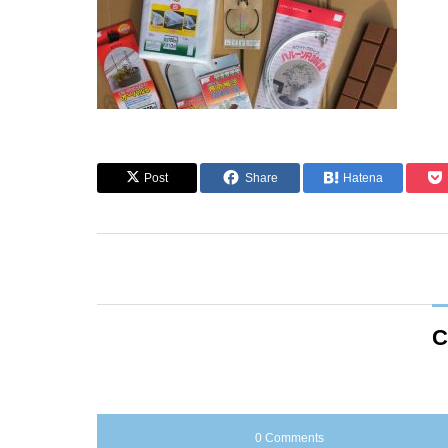
Post
Share
Hatena
C
0 Comments