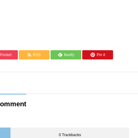
Pocket
RSS
feedly
Pin it
omment
0 Trackbacks