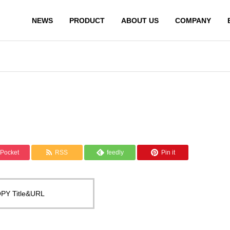
NEWS
PRODUCT
ABOUT US
COMPANY
Pocket
RSS
feedly
Pin it
PY Title&URL