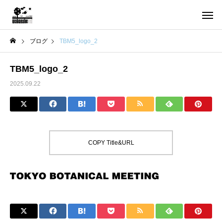
ブログ
TBM5_logo_2
TBM5_logo_2
2025.09.22
COPY Title&URL