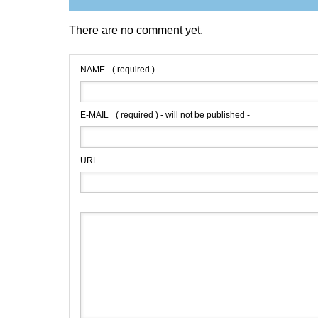
There are no comment yet.
NAME
( required )
E-MAIL
( required ) - will not be published -
URL