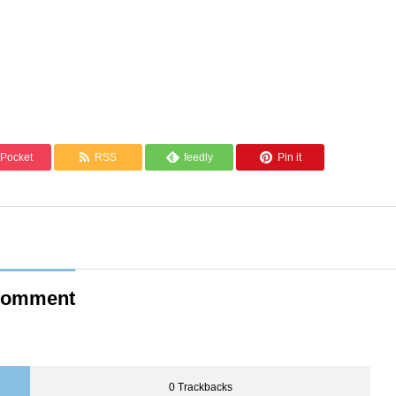
Pocket
RSS
feedly
Pin it
omment
0 Trackbacks