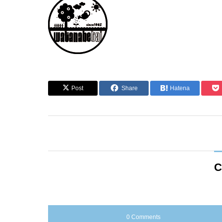
Post
Share
Hatena
C
0 Comments