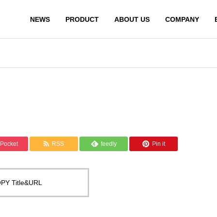
NEWS
PRODUCT
ABOUT US
COMPANY
Pocket
RSS
feedly
Pin it
PY Title&URL