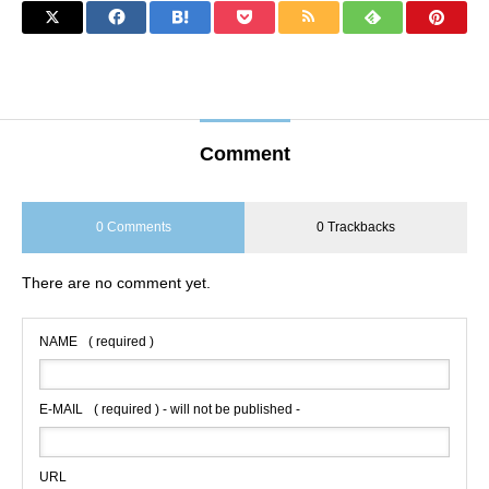
Comment
0 Comments
0 Trackbacks
There are no comment yet.
NAME
( required )
E-MAIL
( required ) - will not be published -
URL