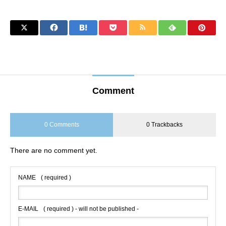
Comment
0 Comments
0 Trackbacks
There are no comment yet.
NAME
( required )
E-MAIL
( required ) - will not be published -