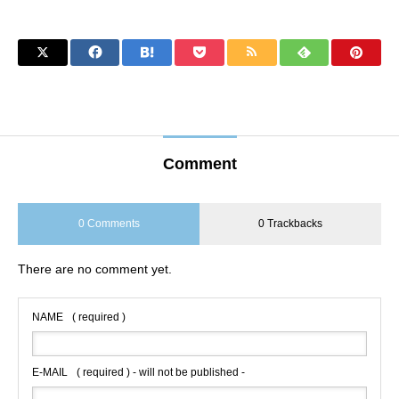
Comment
0 Comments
0 Trackbacks
There are no comment yet.
NAME
( required )
E-MAIL
( required ) - will not be published -