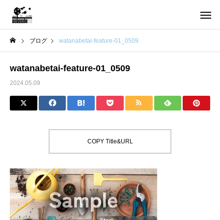
ブログ
watanabetai-feature-01_0509
watanabetai-feature-01_0509
2024.05.09
COPY Title&URL