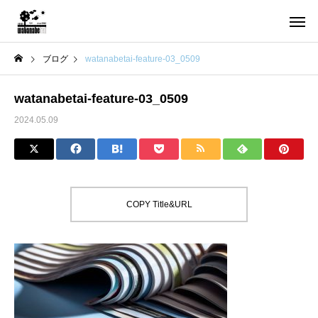
ブログ
watanabetai-feature-03_0509
watanabetai-feature-03_0509
2024.05.09
COPY Title&URL